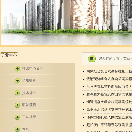
研发中心
您现在的位置：
首页
技术中心简介
同体组合复合式劲芯柱施工
装配现浇组合式叠合箱网梁
组织架构
后张法有粘结竖向预应力超
技术标准
超深超大基坑支撑自承式栈
钢管混凝土组合柱同期浇筑
研发项目
高承压水深基坑支护锚杆施
工法成果
环保型引孔植入刚柔复合囊
超长变曲率环形劲芯现浇混
专利